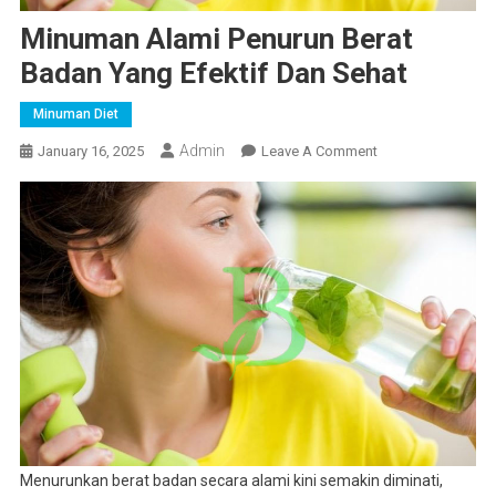
Minuman Alami Penurun Berat
Badan Yang Efektif Dan Sehat
Minuman Diet
Admin
On
January 16, 2025
Leave A Comment
Minuman
Alami
Penurun
Berat
Badan
Yang
Efektif
Dan
Sehat
Menurunkan berat badan secara alami kini semakin diminati,