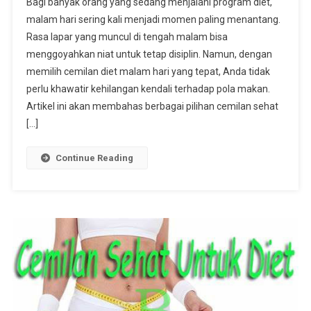
Bagi banyak orang yang sedang menjalani program diet,
Diet
malam hari sering kali menjadi momen paling menantang.
Malam
Rasa lapar yang muncul di tengah malam bisa
Hari
menggoyahkan niat untuk tetap disiplin. Namun, dengan
Untuk
Menahan
memilih cemilan diet malam hari yang tepat, Anda tidak
Lapar
perlu khawatir kehilangan kendali terhadap pola makan.
Artikel ini akan membahas berbagai pilihan cemilan sehat
[…]
Continue Reading