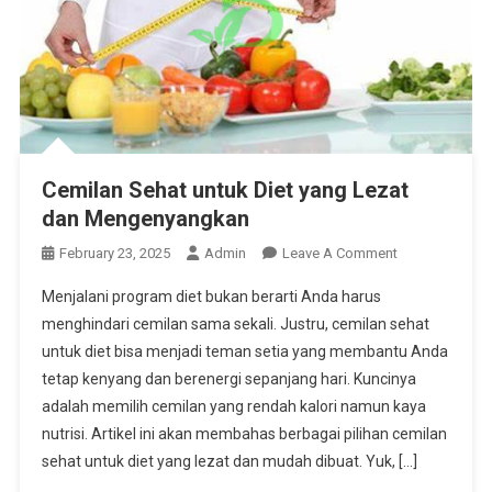
Cemilan Sehat untuk Diet yang Lezat
dan Mengenyangkan
On
February 23, 2025
Admin
Leave A Comment
Cemilan
Menjalani program diet bukan berarti Anda harus
Sehat
menghindari cemilan sama sekali. Justru, cemilan sehat
Untuk
untuk diet bisa menjadi teman setia yang membantu Anda
Diet
tetap kenyang dan berenergi sepanjang hari. Kuncinya
Yang
Lezat
adalah memilih cemilan yang rendah kalori namun kaya
Dan
nutrisi. Artikel ini akan membahas berbagai pilihan cemilan
Mengenyangk
sehat untuk diet yang lezat dan mudah dibuat. Yuk, […]