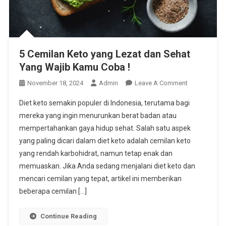
5 Cemilan Keto yang Lezat dan Sehat
Yang Wajib Kamu Coba !
On
November 18, 2024
Admin
Leave A Comment
5
Diet keto semakin populer di Indonesia, terutama bagi
Cemilan
mereka yang ingin menurunkan berat badan atau
Keto
mempertahankan gaya hidup sehat. Salah satu aspek
Yang
yang paling dicari dalam diet keto adalah cemilan keto
Lezat
Dan
yang rendah karbohidrat, namun tetap enak dan
Sehat
memuaskan. Jika Anda sedang menjalani diet keto dan
Yang
mencari cemilan yang tepat, artikel ini memberikan
Wajib
beberapa cemilan […]
Kamu
Coba
Continue Reading
!