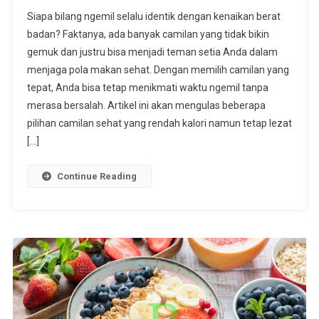
7
Siapa bilang ngemil selalu identik dengan kenaikan berat
Camilan
badan? Faktanya, ada banyak camilan yang tidak bikin
Yang
gemuk dan justru bisa menjadi teman setia Anda dalam
Tidak
menjaga pola makan sehat. Dengan memilih camilan yang
Bikin
Gemuk
tepat, Anda bisa tetap menikmati waktu ngemil tanpa
Agar
merasa bersalah. Artikel ini akan mengulas beberapa
Ngemil
pilihan camilan sehat yang rendah kalori namun tetap lezat
Tanpa
[…]
Khawatir
Continue Reading