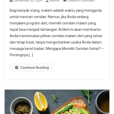
On
December 20, 2024
Admin
Leave A Comment
Cemilan
Bagi banyak orang, malam adalah waktu yang menggoda
Malam
untuk mencari cemilan. Namun, jika Anda sedang
Diet
menjalani program diet, memilih cemilan malam yang
Nikmati
tepat bisa menjadi tantangan. Artikel ini akan membantu
Malam
Tanpa
Anda menemukan pilihan cemilan malam diet yang sehat
Khawatir
dan tetap lezat, tanpa mengorbankan usaha Anda dalam
Berat
menjaga berat badan. Mengapa Memilih Cemilan Sehat? –
Badan
Pentingnya […]
Continue Reading