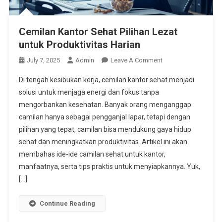
Cemilan Kantor Sehat Pilihan Lezat
untuk Produktivitas Harian
On
July 7, 2025
Admin
Leave A Comment
Cemilan
Di tengah kesibukan kerja, cemilan kantor sehat menjadi
Kantor
solusi untuk menjaga energi dan fokus tanpa
Sehat
mengorbankan kesehatan. Banyak orang menganggap
Pilihan
camilan hanya sebagai pengganjal lapar, tetapi dengan
Lezat
Untuk
pilihan yang tepat, camilan bisa mendukung gaya hidup
Produktivitas
sehat dan meningkatkan produktivitas. Artikel ini akan
Harian
membahas ide-ide camilan sehat untuk kantor,
manfaatnya, serta tips praktis untuk menyiapkannya. Yuk,
[…]
Continue Reading