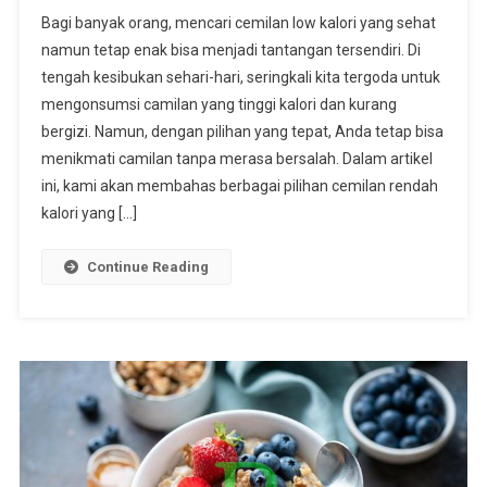
Cemilan
Bagi banyak orang, mencari cemilan low kalori yang sehat
Low
namun tetap enak bisa menjadi tantangan tersendiri. Di
Kalori
tengah kesibukan sehari-hari, seringkali kita tergoda untuk
Pilihan
mengonsumsi camilan yang tinggi kalori dan kurang
Sehat
Untuk
bergizi. Namun, dengan pilihan yang tepat, Anda tetap bisa
Menjaga
menikmati camilan tanpa merasa bersalah. Dalam artikel
Berat
ini, kami akan membahas berbagai pilihan cemilan rendah
Badan
kalori yang […]
Continue Reading