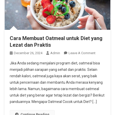
Cara Membuat Oatmeal untuk Diet yang
Lezat dan Praktis
On
December 26, 2024
Admin
Leave A Comment
Cara
Jika Anda sedang menjalani program diet, oatmeal bisa
Membuat
menjadi pilihan sarapan yang sehat dan praktis. Selain
Oatmeal
rendah kalori, oatmeal juga kaya akan serat, yang baik
Untuk
untuk pencernaan dan membantu Anda merasa kenyang
Diet
Yang
lebih lama. Namun, bagaimana cara membuat oatmeal
Lezat
untuk diet yang benar agar tetap lezat dan bergizi? Berikut
Dan
panduannya. Mengapa Oatmeal Cocok untuk Diet? […]
Praktis
Continue Reading