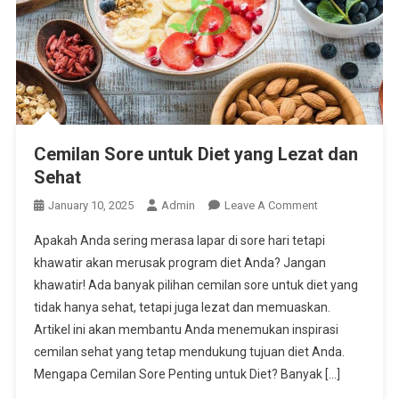
Cemilan Sore untuk Diet yang Lezat dan
Sehat
On
January 10, 2025
Admin
Leave A Comment
Cemilan
Apakah Anda sering merasa lapar di sore hari tetapi
Sore
khawatir akan merusak program diet Anda? Jangan
Untuk
khawatir! Ada banyak pilihan cemilan sore untuk diet yang
Diet
tidak hanya sehat, tetapi juga lezat dan memuaskan.
Yang
Lezat
Artikel ini akan membantu Anda menemukan inspirasi
Dan
cemilan sehat yang tetap mendukung tujuan diet Anda.
Sehat
Mengapa Cemilan Sore Penting untuk Diet? Banyak […]