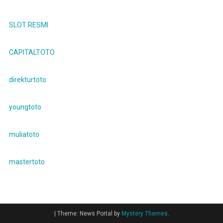
SLOT RESMI
CAPITALTOTO
direkturtoto
youngtoto
muliatoto
mastertoto
|
Theme: News Portal by
Mystery Themes
.