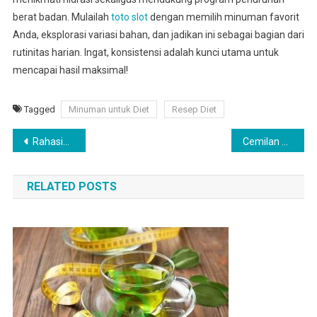
berat badan. Mulailah
toto slot
dengan memilih minuman favorit
Anda, eksplorasi variasi bahan, dan jadikan ini sebagai bagian dari
rutinitas harian. Ingat, konsistensi adalah kunci utama untuk
mencapai hasil maksimal!
Tagged
Minuman untuk Diet
Resep Diet
Post
Rahasia Pola Makan Defisit Kalori dengan Efektif
Cemilan Diet Malam Hari untuk Menahan Lapar
navigation
RELATED POSTS