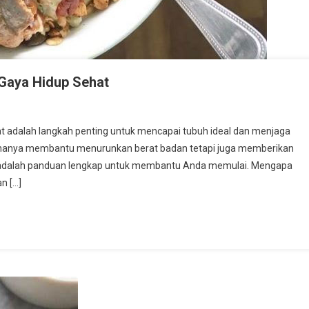
 Gaya Hidup Sehat
n
enu
 adalah langkah penting untuk mencapai tubuh ideal dan menjaga
iet
ak hanya membantu menurunkan berat badan tetapi juga memberikan
arian
ikut adalah panduan lengkap untuk membantu Anda memulai. Mengapa
ang
n […]
raktis
ntuk
aya
idup
ehat