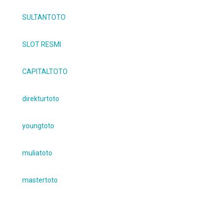
SULTANTOTO
SLOT RESMI
CAPITALTOTO
direkturtoto
youngtoto
muliatoto
mastertoto