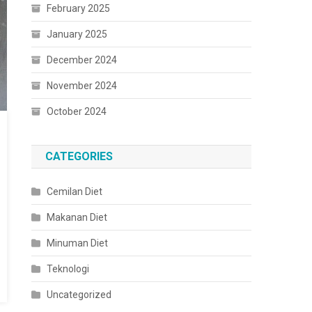
February 2025
January 2025
December 2024
November 2024
October 2024
CATEGORIES
Cemilan Diet
Makanan Diet
Minuman Diet
Teknologi
Uncategorized